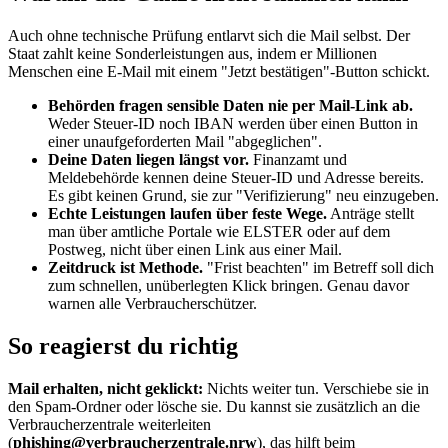
Auch ohne technische Prüfung entlarvt sich die Mail selbst. Der
Staat zahlt keine Sonderleistungen aus, indem er Millionen
Menschen eine E-Mail mit einem "Jetzt bestätigen"-Button schickt.
Behörden fragen sensible Daten nie per Mail-Link ab.
Weder Steuer-ID noch IBAN werden über einen Button in
einer unaufgeforderten Mail "abgeglichen".
Deine Daten liegen längst vor.
Finanzamt und
Meldebehörde kennen deine Steuer-ID und Adresse bereits.
Es gibt keinen Grund, sie zur "Verifizierung" neu einzugeben.
Echte Leistungen laufen über feste Wege.
Anträge stellt
man über amtliche Portale wie ELSTER oder auf dem
Postweg, nicht über einen Link aus einer Mail.
Zeitdruck ist Methode.
"Frist beachten" im Betreff soll dich
zum schnellen, unüberlegten Klick bringen. Genau davor
warnen alle Verbraucherschützer.
So reagierst du richtig
Mail erhalten, nicht geklickt:
Nichts weiter tun. Verschiebe sie in
den Spam-Ordner oder lösche sie. Du kannst sie zusätzlich an die
Verbraucherzentrale weiterleiten
(
phishing@verbraucherzentrale.nrw
), das hilft beim