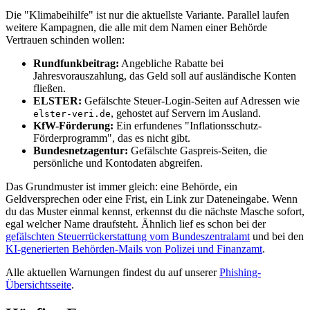
Die "Klimabeihilfe" ist nur die aktuellste Variante. Parallel laufen
weitere Kampagnen, die alle mit dem Namen einer Behörde
Vertrauen schinden wollen:
Rundfunkbeitrag:
Angebliche Rabatte bei
Jahresvorauszahlung, das Geld soll auf ausländische Konten
fließen.
ELSTER:
Gefälschte Steuer-Login-Seiten auf Adressen wie
, gehostet auf Servern im Ausland.
elster-veri.de
KfW-Förderung:
Ein erfundenes "Inflationsschutz-
Förderprogramm", das es nicht gibt.
Bundesnetzagentur:
Gefälschte Gaspreis-Seiten, die
persönliche und Kontodaten abgreifen.
Das Grundmuster ist immer gleich: eine Behörde, ein
Geldversprechen oder eine Frist, ein Link zur Dateneingabe. Wenn
du das Muster einmal kennst, erkennst du die nächste Masche sofort,
egal welcher Name draufsteht. Ähnlich lief es schon bei der
gefälschten Steuerrückerstattung vom Bundeszentralamt
und bei den
KI-generierten Behörden-Mails von Polizei und Finanzamt
.
Alle aktuellen Warnungen findest du auf unserer
Phishing-
Übersichtsseite
.