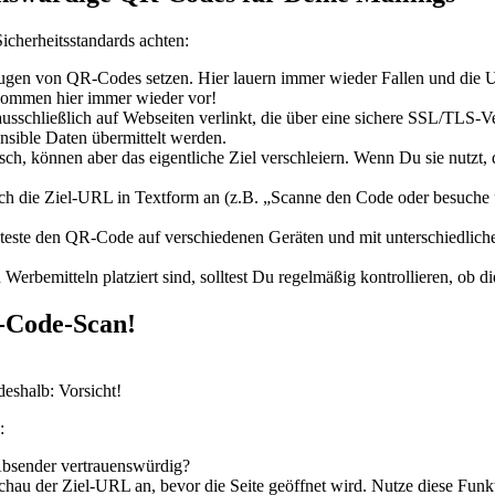
cherheitsstandards achten:
en von QR-Codes setzen. Hier lauern immer wieder Fallen und die URL
kommen hier immer wieder vor!
ausschließlich auf Webseiten verlinkt, die über eine sichere SSL/TLS-V
nsible Daten übermittelt werden.
ch, können aber das eigentliche Ziel verschleiern. Wenn Du sie nutzt
 die Ziel-URL in Textform an (z.B. „Scanne den Code oder besuche
teste den QR-Code auf verschiedenen Geräten und mit unterschiedlich
emitteln platziert sind, solltest Du regelmäßig kontrollieren, ob die v
-Code-Scan!
deshalb: Vorsicht!
:
Absender vertrauenswürdig?
u der Ziel-URL an, bevor die Seite geöffnet wird. Nutze diese Funktio