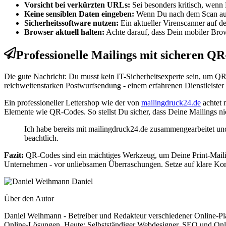
Vorsicht bei verkürzten URLs:
Sei besonders kritisch, wenn 
Keine sensiblen Daten eingeben:
Wenn Du nach dem Scan auf e
Sicherheitssoftware nutzen:
Ein aktueller Virenscanner auf 
Browser aktuell halten:
Achte darauf, dass Dein mobiler Brows
Professionelle Mailings mit sicheren Q
Die gute Nachricht: Du musst kein IT-Sicherheitsexperte sein, um Q
reichweitenstarken Postwurfsendung - einem erfahrenen Dienstleiste
Ein professioneller Lettershop wie der von
mailingdruck24.de
achtet 
Elemente wie QR-Codes. So stellst Du sicher, dass Deine Mailings n
Ich habe bereits mit mailingdruck24.de zusammengearbeitet un
beachtlich.
Fazit:
QR-Codes sind ein mächtiges Werkzeug, um Deine Print-Mailing
Unternehmen - vor unliebsamen Überraschungen. Setze auf klare Komm
Daniel
Über den Autor
Daniel Weihmann - Betreiber und Redakteur verschiedener Online-Pl
Online-Lösungen. Heute: Selbstständiger Webdesigner, SEO und Onli