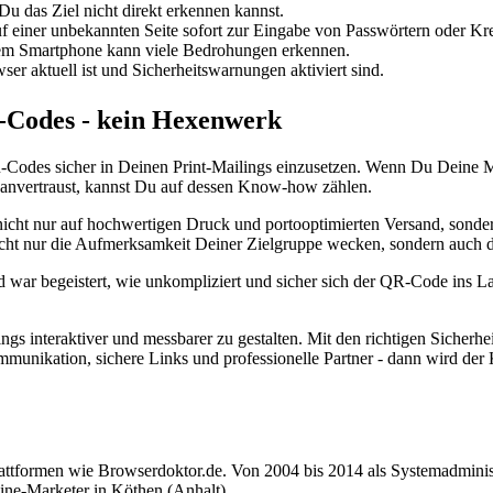
Du das Ziel nicht direkt erkennen kannst.
iner unbekannten Seite sofort zur Eingabe von Passwörtern oder Kredi
dem Smartphone kann viele Bedrohungen erkennen.
er aktuell ist und Sicherheitswarnungen aktiviert sind.
R-Codes - kein Hexenwerk
R-Codes sicher in Deinen Print-Mailings einzusetzen. Wenn Du Deine M
r anvertraust, kannst Du auf dessen Know-how zählen.
nicht nur auf hochwertigen Druck und portooptimierten Versand, sondern
icht nur die Aufmerksamkeit Deiner Zielgruppe wecken, sondern auch d
d war begeistert, wie unkompliziert und sicher sich der QR-Code ins L
s interaktiver und messbarer zu gestalten. Mit den richtigen Sicherh
unikation, sichere Links und professionelle Partner - dann wird der K
attformen wie Browserdoktor.de. Von 2004 bis 2014 als Systemadminis
ne-Marketer in Köthen (Anhalt).