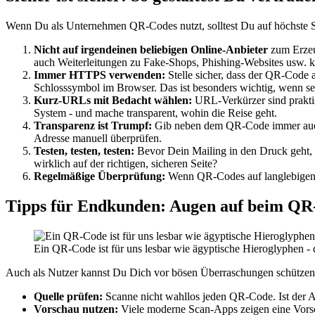
Wenn Du als Unternehmen QR-Codes nutzt, solltest Du auf höchste Si
Nicht auf irgendeinen beliebigen Online-Anbieter
zum Erzeug
auch Weiterleitungen zu Fake-Shops, Phishing-Websites usw. 
Immer HTTPS verwenden:
Stelle sicher, dass der QR-Code 
Schlosssymbol im Browser. Das ist besonders wichtig, wenn se
Kurz-URLs mit Bedacht wählen:
URL-Verkürzer sind praktis
System - und mache transparent, wohin die Reise geht.
Transparenz ist Trumpf:
Gib neben dem QR-Code immer auch
Adresse manuell überprüfen.
Testen, testen, testen:
Bevor Dein Mailing in den Druck geht, 
wirklich auf der richtigen, sicheren Seite?
Regelmäßige Überprüfung:
Wenn QR-Codes auf langlebigen Werb
Tipps für Endkunden: Augen auf beim QR
Ein QR-Code ist für uns lesbar wie ägyptische Hieroglyphen - 
Auch als Nutzer kannst Du Dich vor bösen Überraschungen schützen
Quelle prüfen:
Scanne nicht wahllos jeden QR-Code. Ist der 
Vorschau nutzen:
Viele moderne Scan-Apps zeigen eine Vorscha