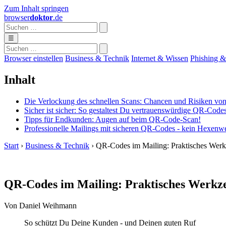
Zum Inhalt springen
browser
doktor
.de
☰
Browser einstellen
Business & Technik
Internet & Wissen
Phishing &
Inhalt
Die Verlockung des schnellen Scans: Chancen und Risiken vo
Sicher ist sicher: So gestaltest Du vertrauenswürdige QR-Code
Tipps für Endkunden: Augen auf beim QR-Code-Scan!
Professionelle Mailings mit sicheren QR-Codes - kein Hexenw
Start
›
Business & Technik
›
QR-Codes im Mailing: Praktisches Werkz
QR-Codes im Mailing: Praktisches Werkzeu
Von Daniel Weihmann
So schützt Du Deine Kunden - und Deinen guten Ruf