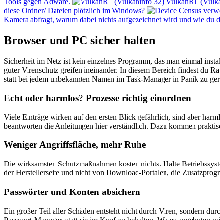
Tools gegen Adware.
VulkanRT (Vulka
diese Ordner/ Dateien plötzlich im Windows?
Kamera abfragt, warum dabei nichts aufgezeichnet wird und wie du d
Browser und PC sicher halten
Sicherheit im Netz ist kein einzelnes Programm, das man einmal inst
guter Virenschutz greifen ineinander. In diesem Bereich findest du Ra
statt bei jedem unbekannten Namen im Task-Manager in Panik zu ger
Echt oder harmlos? Prozesse richtig einordnen
Viele Einträge wirken auf den ersten Blick gefährlich, sind aber har
beantworten die Anleitungen hier verständlich. Dazu kommen prakt
Weniger Angriffsfläche, mehr Ruhe
Die wirksamsten Schutzmaßnahmen kosten nichts. Halte Betriebssyste
der Herstellerseite und nicht von Download-Portalen, die Zusatzprogra
Passwörter und Konten absichern
Ein großer Teil aller Schäden entsteht nicht durch Viren, sondern d
Passwort-Manager, statt sie im Kopf zu behalten. Wo es angeboten wir