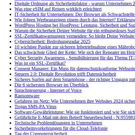
Digitale Ordnung als Sicherheitsfaktor - warum Unternehmen
Was eine eSIM auf Reisen wirklich erleichtert
IT-Sicherheit für Unternehmen: Der Browser als Schwachstelle
Wie folgen Werbeanzeigen einem durch das Internet? Erkläru
WordPress Hosting bei HostPress: Leistung, Sicherheit und S
Warum die Sicherheit Deiner Website für ein reibungsloses Surf
SSL-Zertifikatswarnungen vermeiden: So bleibt Deine Website 
Cybersicherheit: Bedrohungsradar 2025
10 wichtige Punkte zur sicheren Inbetriebnahme eines Mährobo
Das schwächste Glied der Kette: Wie sich der Repeater im Heim
Cyber Security Awareness - Sensibilisierung für das Thema IT
Was ist ein SSL-Zertifikat?
Consent Manager: Ein Muss für datenschutzkonforme Webseit
Steuern 2.0: Digitale Revolution trifft Datensicherheit
Sicheres Surfen auf dem Smartphone - der richtige Umgang mi
Die 6 sichersten Browser im Überblick
Sprachsteuerung - Internet of Voice
Ransomware
Gefahren im Netz: Wie Unternehmen ihre Websites 2024 sicher
Trojan SMS-PA Virus
Software-Gewährleistung: Wie sie funktioniert und wie Sie sic
Gefährliche E-Mail mit dem Betreff Steuerbescheid - N:95598
Technische Problemlösungen in Unternehmen
Sicherheitsvorkehrungen für die Cloud-Telefonie
Tag der Computersicherheit