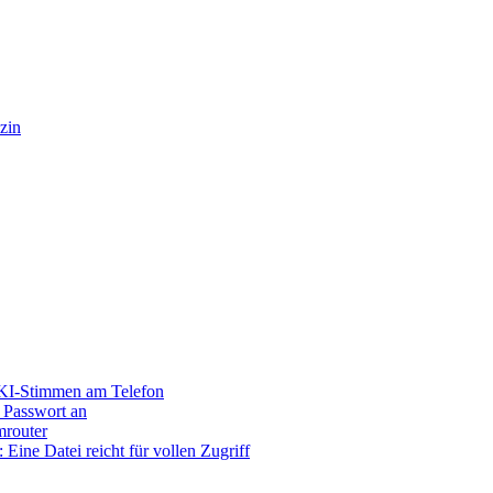
zin
 KI-Stimmen am Telefon
e Passwort an
mrouter
ne Datei reicht für vollen Zugriff