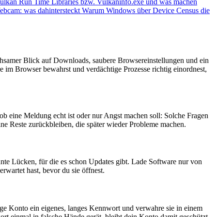
Vulkan Run Time Libraries bzw. Vulkaninfo.exe und was machen
ebcam: was dahintersteckt
Warum Windows über Device Census die
achsamer Blick auf Downloads, saubere Browsereinstellungen und ein
äre im Browser bewahrst und verdächtige Prozesse richtig einordnest,
b eine Meldung echt ist oder nur Angst machen soll: Solche Fragen
eine Reste zurückbleiben, die später wieder Probleme machen.
nte Lücken, für die es schon Updates gibt. Lade Software nur von
rwartet hast, bevor du sie öffnest.
tige Konto ein eigenes, langes Kennwort und verwahre sie in einem
rt einmal in falsche Hände gerät, bleibt dein Konto damit geschützt.