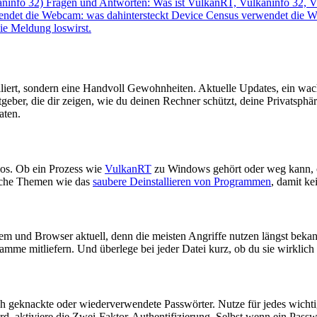
ninfo 32)
Fragen und Antworten: Was ist VulkanRT, Vulkaninfo 32, 
Device Census verwendet die W
ie Meldung loswirst.
alliert, sondern eine Handvoll Gewohnheiten. Aktuelle Updates, ein w
tgeber, die dir zeigen, wie du deinen Rechner schützt, deine Privatsph
aten.
mlos. Ob ein Prozess wie
VulkanRT
zu Windows gehört oder weg kann, o
ische Themen wie das
saubere Deinstallieren von Programmen
, damit k
m und Browser aktuell, denn die meisten Angriffe nutzen längst bekan
mme mitliefern. Und überlege bei jeder Datei kurz, ob du sie wirklich e
urch geknackte oder wiederverwendete Passwörter. Nutze für jedes wich
d, aktiviere die Zwei-Faktor-Authentifizierung. Selbst wenn ein Passwo