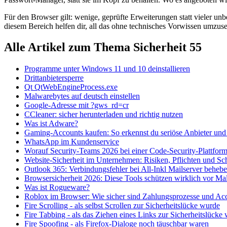
Für den Browser gilt: wenige, geprüfte Erweiterungen statt vieler u
diesem Bereich helfen dir, all das ohne technisches Vorwissen umzuse
Alle Artikel zum Thema Sicherheit
55
Programme unter Windows 11 und 10 deinstallieren
Drittanbietersperre
Qt QtWebEngineProcess.exe
Malwarebytes auf deutsch einstellen
Google-Adresse mit ?gws_rd=cr
CCleaner: sicher herunterladen und richtig nutzen
Was ist Adware?
Gaming-Accounts kaufen: So erkennst du seriöse Anbieter und
WhatsApp im Kundenservice
Worauf Security-Teams 2026 bei einer Code-Security-Plattform 
Website-Sicherheit im Unternehmen: Risiken, Pflichten und 
Outlook 365: Verbindungsfehler bei All-Inkl Mailserver beheb
Browsersicherheit 2026: Diese Tools schützen wirklich vor M
Was ist Rogueware?
Roblox im Browser: Wie sicher sind Zahlungsprozesse und Acc
Fire Scrolling - als selbst Scrollen zur Sicherheitslücke wurde
Fire Tabbing - als das Ziehen eines Links zur Sicherheitslücke
Fire Spoofing - als Firefox-Dialoge noch täuschbar waren