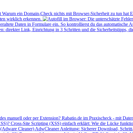
Warum ein Domain-Check nichts mit Browser-Sicherheit zu tun hat
E
ten wirklich erkennen.
t veraltete Daten in Formulare ein. So kontrollierst du das automatische
irekter Link, Einrichtung in 3 Schritten und die Sicherheitstipps, di
des manuell oder per Extension? Rabatio.de im Praxischeck - mit Dat
XSS)?
Cross-Site Scripting (XSS) einfach erklärt: Wie die Lücke funkti
(Adware Cleaner)
AdwCleaner Anleitung: Sicherer Download, Schritt-