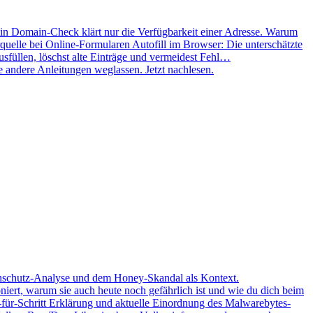
in Domain-Check klärt nur die Verfügbarkeit einer Adresse. Warum
Autofill im Browser: Die unterschätzte
 Ausfüllen, löschst alte Einträge und vermeidest Fehl…
e andere Anleitungen weglassen. Jetzt nachlesen.
enschutz-Analyse und dem Honey-Skandal als Kontext.
oniert, warum sie auch heute noch gefährlich ist und wie du dich beim
für-Schritt Erklärung und aktuelle Einordnung des Malwarebytes-