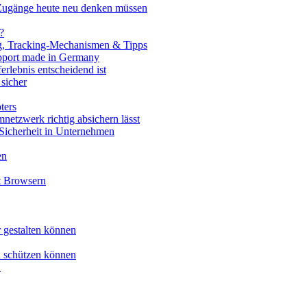
 Zugänge heute neu denken müssen
?
ng, Tracking-Mechanismen & Tipps
upport made in Germany
erlebnis entscheidend ist
sicher
ters
netzwerk richtig absichern lässt
-Sicherheit in Unternehmen
en
t Browsern
 gestalten können
h schützen können
1