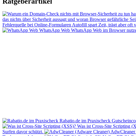
Ratgeberartikel
das nichts über Sicherheit aussagt und woran Browser gefährliche Sei
Fehlerquelle bei Online-Formularen
Autofill spart Zeit, trägt aber of
WhatsApp Web
WhatsApp Web im Browser nutzen: d
Rabatio.de im Praxischeck
Gutscheinco
Was ist Cross-Site Scripting (
Surfen davor schützt.
AdwCleaner 