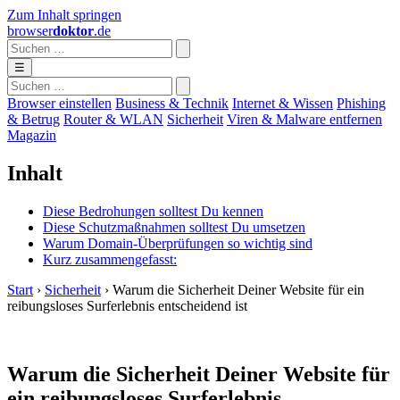
Zum Inhalt springen
browser
doktor
.de
☰
Browser einstellen
Business & Technik
Internet & Wissen
Phishing
& Betrug
Router & WLAN
Sicherheit
Viren & Malware entfernen
Magazin
Inhalt
Diese Bedrohungen solltest Du kennen
Diese Schutzmaßnahmen solltest Du umsetzen
Warum Domain-Überprüfungen so wichtig sind
Kurz zusammengefasst:
Start
›
Sicherheit
›
Warum die Sicherheit Deiner Website für ein
reibungsloses Surferlebnis entscheidend ist
Warum die Sicherheit Deiner Website für
ein reibungsloses Surferlebnis