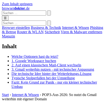
Zum Inhalt springen
browser
doktor
.de
☰
Browser einstellen
Business & Technik
Internet & Wissen
Phishing
& Betrug
Router & WLAN
Sicherheit
Viren & Malware entfernen
Magazin
Inhalt
Welche Optionen hast du jetzt?
1. Google Workspace buchen
2. Auf einen klassischen Mail-Client wechseln
3. Gmail weiterhin nutzen - mit technischer Anpassung
Die technische Idee hinter der Weiterleitungs-Lösung
Typische Stolperfallen bei der Umstellung
Fazit: Kein Grund zur Panik - nur ein kleiner technischer
Umbau
Start
›
Internet & Wissen
›
POP3-Aus 2026: So nutzt du Gmail
weiterhin mit eigener Domain