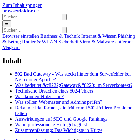
Zum Inhalt springen
browser
doktor
.de
☰
Browser einstellen
Business & Technik
Internet & Wissen
Phishing
& Betrug
Router & WLAN
Sicherheit
Viren & Malware entfernen
Magazin
Inhalt
502 Bad Gateway - Was steckt hinter dem Serverfehler bei
Nginx oder Apache?
Was bedeutet &#8222;Gateway&#8220; im Serverkontext?
Technische Ursachen eines 502-Fehlers
Was können Nutzer tun?
Was sollten Webmaster und Admins prüfen?
Bekannte Plattformen, die früher mit 502-Fehlern Probleme
hatten
Auswirkungen auf SEO und Google Rankings
Wann professionelle Hilfe gefragt ist
Zusammenfassung: Das Wichtigste in Kürze