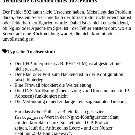
Technische Ursachen eines 502-Fehlers
Der Fehler 502 kann viele Ursachen haben. Meist liegt das Problem
daran, dass ein Server innerhalb der Infrastruktur nicht erreichbar ist
oder fehlerhaft konfiguriert wurde. Dabei ist es nicht entscheidend,
ob Nginx oder Apache im Spiel ist - der Fehler entsteht dort, wo ein
Server auf eine Rückmeldung wartet, die nicht kommt oder
unvollständig ist.
Typische Auslöser sind:
Der PHP-Interpreter (z. B. PHP-FPM) ist abgestürzt oder
nicht gestartet.
Der Pfad oder Port zum Backend ist in der Konfiguration
falsch hinterlegt.
Eine Firewall blockiert die Weiterleitung.
Die DNS-Auflösung (Übersetzung von Domainnamen in IP-
Adressen) funktioniert nicht.
Die Verbindung dauert zu lange - ein sogenannter Timeout.
Ein klassischer Fall ist z. B. ein falsch gesetzter
-Wert in der Nginx-Konfiguration: Statt
fastcgi_pass
auf den korrekten Unix-Socket oder TCP-Port zu
zeigen, läuft die Anfrage ins Leere - und der Nutzer
sieht nur „502 Bad Gateway“.