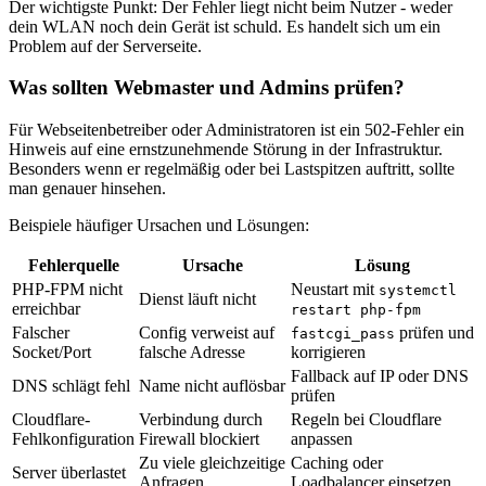
Der wichtigste Punkt: Der Fehler liegt nicht beim Nutzer - weder
dein WLAN noch dein Gerät ist schuld. Es handelt sich um ein
Problem auf der Serverseite.
Was sollten Webmaster und Admins prüfen?
Für Webseitenbetreiber oder Administratoren ist ein 502-Fehler ein
Hinweis auf eine ernstzunehmende Störung in der Infrastruktur.
Besonders wenn er regelmäßig oder bei Lastspitzen auftritt, sollte
man genauer hinsehen.
Beispiele häufiger Ursachen und Lösungen:
Fehlerquelle
Ursache
Lösung
PHP-FPM nicht
Neustart mit
systemctl
Dienst läuft nicht
erreichbar
restart php-fpm
Falscher
Config verweist auf
prüfen und
fastcgi_pass
Socket/Port
falsche Adresse
korrigieren
Fallback auf IP oder DNS
DNS schlägt fehl
Name nicht auflösbar
prüfen
Cloudflare-
Verbindung durch
Regeln bei Cloudflare
Fehlkonfiguration
Firewall blockiert
anpassen
Zu viele gleichzeitige
Caching oder
Server überlastet
Anfragen
Loadbalancer einsetzen